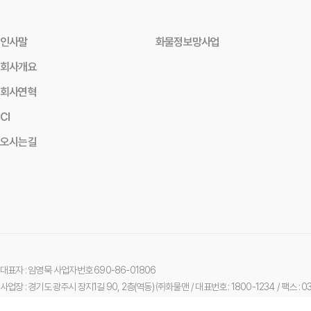
인사말
화물정보망사업
회사개요
회사연혁
CI
오시는길
대표자 : 임영묵
사업자번호 690-86-01806
사업장 : 경기도 광주시 장지1길 90, 2층(역동) ㈜화물맨
/ 대표번호 : 1800-1234
/ 팩스 : 
개인정보보호배상책임보험 가입업체