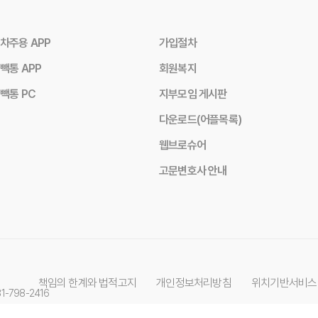
차주용 APP
가입절차
빽통 APP
회원복지
빽통 PC
지부모임 게시판
다운로드(어플목록)
웹브로슈어
고문변호사 안내
책임의 한계와 법적고지
개인정보처리방침
위치기반서비스
031-798-2416