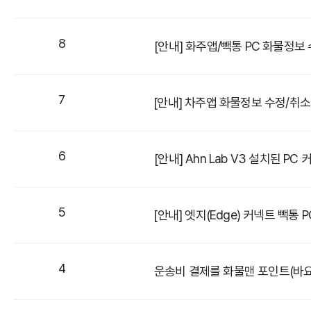
8
[안내] 화주앱/빽통 PC 화물정보
7
[안내] 차주앱 화물정보 수정/취소
6
[안내] Ahn Lab V3 설치된 P
5
[안내] 엣지(Edge) 커넥트 빽통 
4
운송비 결제를 화물맨 포인트(바요