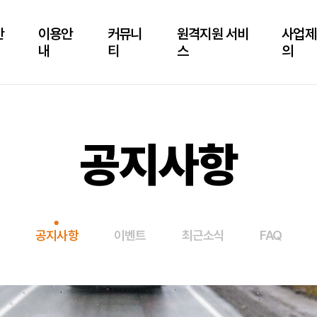
안
이용안
커뮤니
원격지원 서비
사업제
내
티
스
의
공지사항
공지사항
이벤트
최근소식
FAQ