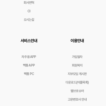
회사연혁
CI
오시는길
서비스안내
이용안내
차주용 APP
가입절차
빽통 APP
회원복지
빽통 PC
지부모임 게시판
다운로드(어플목록)
웹브로슈어
고문변호사 안내