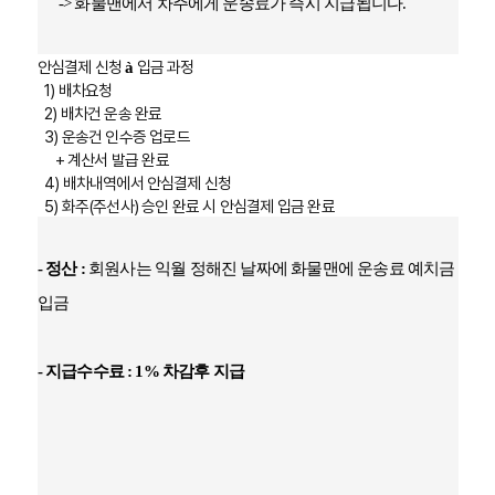
-> 화물맨에서 차주에게 운송료가 즉시 지급됩니다.
안심결제 신청
입금 과정
à
1)
배차요청
2)
배차건
운송 완료
3)
운송건
인수증 업로드
+
계산서 발급 완료
4)
배차내역에서 안심결제 신청
5)
화주
(
주선사
)
승인 완료 시 안심결제 입금 완료
- 정산 :
회원사는 익월 정해진 날짜에 화물맨에 운송료 예치금
입금
- 지급수수료 : 1% 차감후 지급