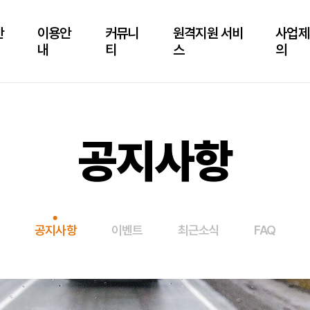
안
이용안
커뮤니
원격지원 서비
사업제
내
티
스
의
공지사항
공지사항
이벤트
최근소식
FAQ