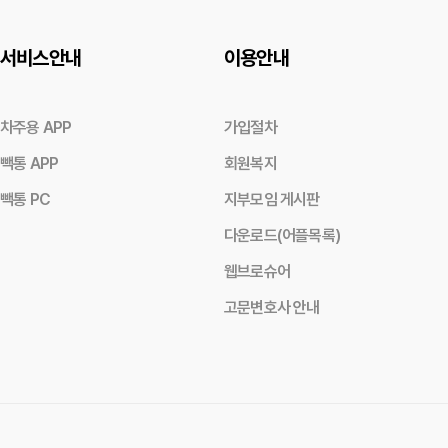
서비스안내
이용안내
차주용 APP
가입절차
빽통 APP
회원복지
빽통 PC
지부모임 게시판
다운로드(어플목록)
웹브로슈어
고문변호사 안내