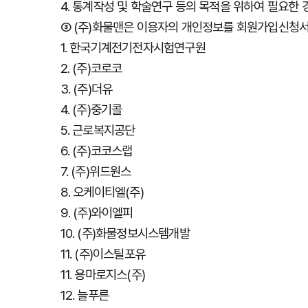
4.
통계작성
및
학술연구
등의
목적을
위하여
필요한
③
(
주
)
화물맨은 이용자의 개인정보를 회원가입신청서
1.
한국기계전기전자시험연구원
2. (
주
)
코로코
3. (
주
)
더유
4. (
주
)
중기콜
5.
근로복지공단
6. (
주
)
코코스랩
7. (
주
)
위드원스
8.
오케이티엘
(
주
)
9. (
주
)
와이엘피
10. (
주
)
화물정보시스템개발
11. (
주
)
이스틸포유
11.
용마로지스
(
주
)
12.
늘푸른