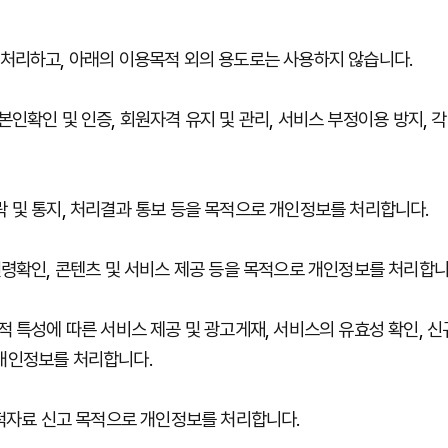
처리하고
,
아래의
이용목적
외의
용도로는
사용하지
않습니다
.
본인확인
및
인증
,
회원자격
유지
및
관리
,
서비스
부정이용
방지
,
각
락
및
통지
,
처리결과
통보
등을
목적으로
개인정보를
처리합니다
.
연령확인
,
콘텐츠
및
서비스
제공
등을
목적으로
개인정보를
처리합
적
특성에
따른
서비스
제공
및
광고게재
,
서비스의
유효성
확인
,
신
개인정보를
처리합니다
.
적자료
신고
목적으로
개인정보를
처리합니다
.