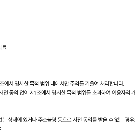
자료
조에서
명시한
목적
범위
내에서만
주의를
기울여
처리합니다
.
사전
동의
없이
제
1
조에서
명시한
목적
범위를
초과하여
이용자의
없는
상태에
있거나
주소불명
등으로
사전
동의를
받을
수
없는
경우
우