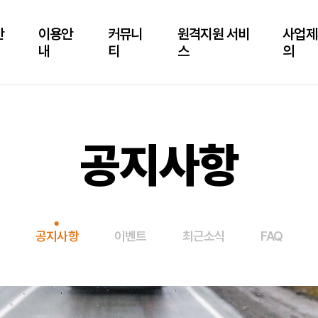
안
이용안
커뮤니
원격지원 서비
사업제
내
티
스
의
공지사항
공지사항
이벤트
최근소식
FAQ