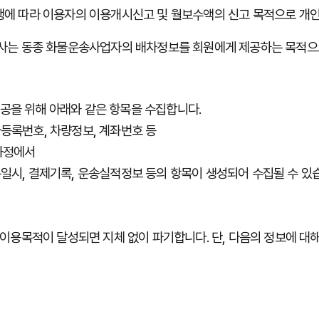
행에
따라
이용자의 이용개시신고 및
월보수액의
신고
목적으로 개
사는
동종
화물운송사업자의
배차정보를
회원에게
제공하는
목적으
공을
위해
아래와
같은
항목을
수집합니다
.
자등록번호
,
차량정보
,
계좌번호
등
과정에서
문일시
,
결제기록
,
운송실적정보
등의
항목이
생성되어
수집될
수
있
이용목적이
달성되면
지체
없이
파기합니다
.
단
,
다음의
정보에
대