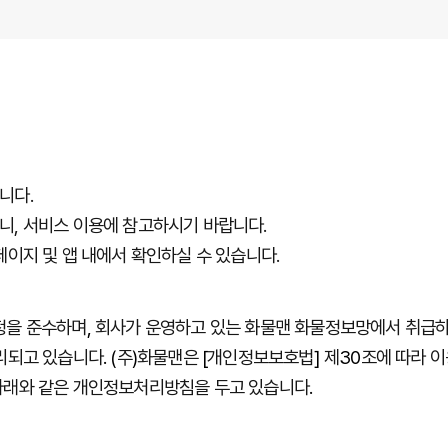
니다.
니, 서비스 이용에 참고하시기 바랍니다.
이지 및 앱 내에서 확인하실 수 있습니다.
정을
준수하며
,
회사가
운영하고
있는
화물맨
화물정보망에서
취급
리되고
있습니다
. (
주
)
화물맨은
[
개인정보보호법
]
제
30
조에
따라
이
아래와
같은
개인정보처리방침을
두고
있습니다
.