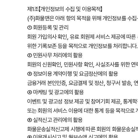
제
1
조
【
개인정보의
수집
및
이용목적
】
(
주
)
화물맨은
아래
항의
목적을
위해
개인정보를
수집
∙
①
회원등록
및
관리
회원
가입의사
확인
,
유료
회원제
서비스
제공에
따른
위한
기록보존
등을
목적으로
개인정보를
처리합니다
.
②
민원사무
처리에의
활용
회원의
신원확인
,
민원사항
확인
,
사실조사를
위한
연
③
정보이용
계약이행
및
요금정산에의
활용
금융거래
본인인증
,
요금결제
및
정산
,
청구서
발송
,
④
마케팅
및
광고에의
활용
이벤트
및
광고성
정보
제공
및
참여기회
제공
,
통계학
또는
회원의
서비스
이용에
대한
통계
등을
목적으로
⑤
실적신고
관리에의
활용
화물운송실적신고제
시행에
따른
회원의
화물운송실
⑥
이용개시신고
및
월보수액
신고에의
활용