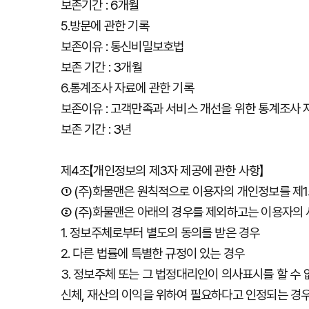
보존기간
: 6
개월
5.
방문에
관한
기록
보존이유
:
통신비밀보호법
보존
기간
: 3
개월
6.
통계조사
자료에
관한
기록
보존이유
:
고객만족과
서비스
개선을
위한
통계조사
보존
기간
: 3
년
제
4
조
【
개인정보의
제
3
자
제공에
관한
사항
】
① (
주
)
화물맨은
원칙적으로
이용자의
개인정보를
제
1
② (
주
)
화물맨은
아래의
경우를
제외하고는
이용자의
1.
정보주체로부터
별도의
동의를
받은
경우
2.
다른
법률에
특별한
규정이
있는
경우
3.
정보주체
또는
그
법정대리인이
의사표시를
할
수
신체
,
재산의
이익을
위하여
필요하다고
인정되는
경