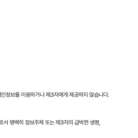
개인정보를
이용하거나
제
3
자에게
제공하지
않습니다
.
로서
명백히
정보주체
또는
제
3
자의
급박한
생명
,