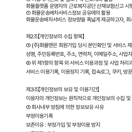
화물플랫폼
운영자의
근로복지공단
산재보험신고
시
⑦
화물운송배차서비스정보
공유에의
활용
화물운송배차서비스
정보량을
폭넓게
제공하고자
,
회
제
2
조
【
개인정보의
수집
항목
】
① (
주
)
화물맨은
회원가입
당시
본인확인
및
서비스
제
성명
,
주민등록번호
,
주소
,
연락처
,
이메일주소
,
사업
②
위
제
1
항의
항목
외
서비스
이용과정
및
사업
처리
서비스
이용기록
,
이용정지
기록
,
접속로그
,
쿠키
,
방
제
3
조
【
개인정보의
보유
및
이용기간
】
이용자의
개인정보는
원칙적으로
개인정보의
수집
및
①
회사내부
방침에
의한
정보보유
사유
부정이용기록
보존이유
:
부정가입
및
부정이용
방지