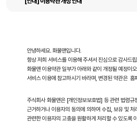
[안내] 이용약관 개정 안내
안녕하세요. 화물맨입니다.
항상 저희 서비스를 이용해 주셔서 진심으로 감사드립
화물맨
이용약관 일부가 아래와 같이 개정될 예정이오
서비스 이용에 참고하시기 바라며, 변경된 약관은 홈페
주식회사
화물맨은
[
개인정보보호법
]
등
관련
법령규
근거하거나
이용자의
동의에
의하여
수집
,
보유
및
처
관련한
이용자의
고충을
원활하게
처리할
수
있도록