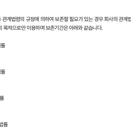
등
관계법령의
규정에
의하여
보존할
필요가
있는
경우
회사의
관계
의
목적으로만
이용하며
보존기간은
아래와
같습니다
.
법률
법률
률
법률