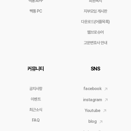
빽통 APP
회원복지
빽통 PC
지부모임 게시판
다운로드(어플목록)
웹브로슈어
고문변호사 안내
커뮤니티
SNS
공지사항
facebook
이벤트
instagram
최근소식
Youtube
FAQ
blog