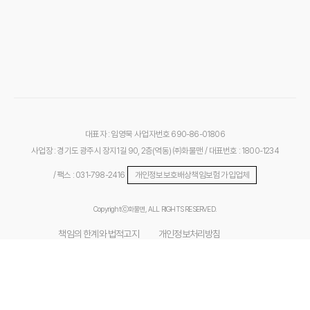
대표자 : 임영묵
사업자번호 690-86-01806
사업장 : 경기도 광주시 장지1길 90, 2층(역동) ㈜화물맨
/ 대표번호 : 1800-1234
/ 팩스 : 031-798-2416
개인정보보호배상책임보험 가입업체
Copyrightⓒ화물맨, ALL RIGHTS RESERVED.
책임의 한계와 법적고지
개인정보처리방침
위치기반서비스 이용약관
개인위치정보 처리방침