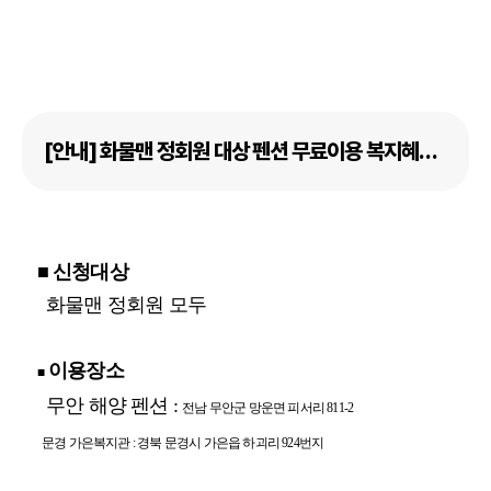
[안내] 화물맨 정회원 대상 펜션 무료이용 복지혜택 (2026년)
■ 신청대상
화물맨 정회원 모두
이용장소
■
무안 해양 펜션 :
전남 무안군 망운면 피서리 811-2
문경 가은복지관 :
경북 문경시 가은읍 하괴리 924번지