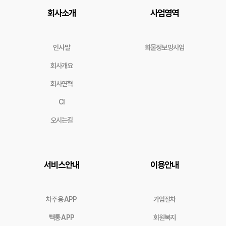
회사소개
사업영역
인사말
화물정보망사업
회사개요
회사연혁
CI
오시는길
서비스안내
이용안내
차주용 APP
가입절차
빽통 APP
회원복지