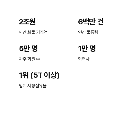
2조원
6백만 건
연간 화물 거래액
연간 물동량
5만 명
1만 명
차주 회원 수
협력사
1위 (5T 이상)
업계 시장점유율