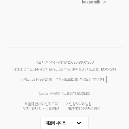
kakaotalk
대표자 : 임영묵
사업자번호 690-86-01806
사업장 : 경기도 광주시 장지1길 90, 2층(역동) ㈜화물맨
/ 대표번호 : 1800-1234
/ 팩스 : 031-798-2416
개인정보보호배상책임보험 가입업체
Copyrightⓒ화물맨, ALL RIGHTS RESERVED.
책임의 한계와 법적고지
개인정보처리방침
위치기반서비스 이용약관
개인위치정보 처리방침