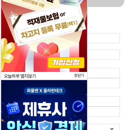
화물등록
거래처명
*
연락처
*
상차지
*
창닫기
오늘하루 열지않기
하차지
*
톤수
*