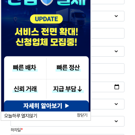
차종
*
화물중량
*
지불방식
*
차주운임
*
상차일
*
상차시간
창닫기
오늘하루 열지않기
하차일
*