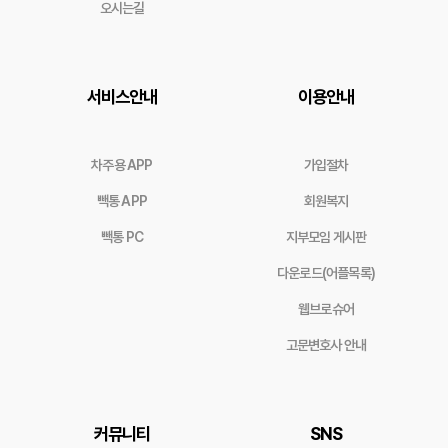
오시는길
서비스안내
이용안내
차주용 APP
가입절차
빽통 APP
회원복지
빽통 PC
지부모임 게시판
다운로드(어플목록)
웹브로슈어
고문변호사 안내
커뮤니티
SNS