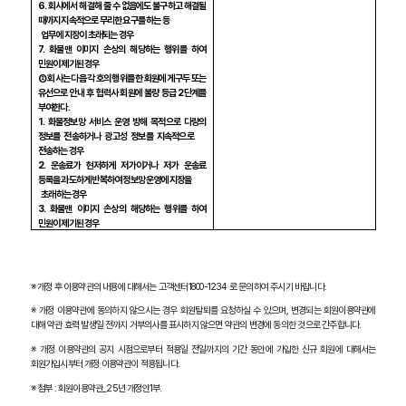
6.
회사에서 해결해 줄 수 없음에도 불구하고 해결될
때까지 지속적으로 무리한 요구를 하는 등
업무에 지장이 초래되는 경우
7.
화물맨 이미지 손상의 해당하는 행위를 하여
민원이 제기된 경우
② 회사는 다음 각 호의 행위를 한 회원에게 구두 또는
유선으로 안내 후 협력사 회원에 불량 등급
2
단계를
부여한다
.
1.
화물정보망 서비스 운영 방해 목적으로 다량의
정보를 전송하거나 광고성 정보를 지속적으로
전송하는 경우
2.
운송료가 현저하게 저가이거나 저가 운송료
등록을 과도하게 반복하여 정보망 운영에 지장을
초래하는 경우
3.
화물맨 이미지 손상의 해당하는 행위를 하여
민원이 제기된 경우
※ 개정 후 이용약관의 내용에 대해서는 고객센터
1800-1234
로 문의하여 주시기 바랍니다
.
※ 개정 이용약관에 동의하지 않으시는 경우 회원탈퇴를 요청하실 수 있으며
,
변경되는 회원이용약관에
대해 약관 효력 발생일 전까지 거부의사를 표시하지 않으면 약관의 변경에 동의한 것으로 간주합니다
.
※ 개정 이용약관의 공지 시점으로부터 적용일 전일까지의 기간 동안에 가입한 신규 회원에 대해서는
회원가입시부터 개정 이용약관이 적용됩니다
.
※
첨부
:
회원이용약관
_25
년 개정안
1
부
.