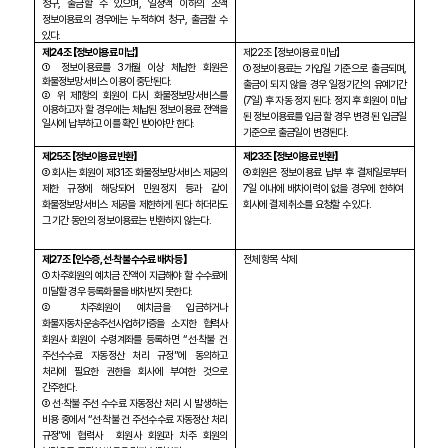
청구
,
출금할 수 있으며
,
일정액 이하의 소액
정보이용료의 경우에는 누적하여 청구
,
출금할 수
있다
.
제
24
조 【정보이용료 미납】
제
22
조 【정보이용료 미납】
①
정보이용료를
3
개월 이상 체납한 회원은
①정보이용료는 가입일 기준으로 출금되며
,
화물정보망서비스 이용이 중단된다
.
출금이 되지 않을 경우 일정기간의 유예기간
② 위 제
1
항의 회원이 다시 화물정보망서비스를
(7
일
)
후 자동 정지 된다
.
정지 후 회원이 미납
이용하고자 할 경우에는 체납된 정보이용료 전액을
된 정보이용료를 입금 할 경우 변경 된 입금일
일시에 납부하고 이를 확인 받아야만 한다
.
기준으로 출금일이 변경된다
.
제
25
조 【정보이용료 반환】
제
23
조 【정보이용료 반환】
③ 회사는 회원이 제
31
조 화물정보망서비스 제공의
④회원은 정보이용료 납부 후 결제일로부터
제한 규정에 해당되어 민원정지 등과 같이
7
일 이내에 배차이력이 없을 경우에 한하여
화물정보망서비스 제공을 제한하게 된다 하더라도
회사에 결제 취소를 요청할 수 있다
.
그 기간 동안의 정보이용료는 반환하지 않는다
.
제
27
조 【인수증
,
선
·
착불 수수료 배차 등】
전체 항목 삭제
① 차주회원의 예치금 잔액이 지급해야 할 수수료에
미달할 경우 등록화물을 배차받지 못한다
.
② 차주회원이 예치금을 입금하거나
화물자동차운송주선사업허가증을 소지한 협력사
회원사 회원이 수령계좌를 등록하면
“
선
·
착불 건
주선수수료 자동정산 처리 규정
”
에 동의하고
처리에 필요한 권한을 회사에 부여한 것으로
간주한다
.
③ 선
·
착불 주선 수수료 자동정산 처리 시 발생하는
비용 중에서
“
선
·
착불 건 주선수수료 자동정산 처리
규정
”
에 협력사
회원사 회원과 차주 회원의