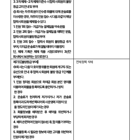
3. 3
차 제재 –
2
차 제재 미준수 시 협력사 회원의 불량
등급 고지 안내 및 부여
③ 회사는 차주 회원이 인수증 화물에 대해 운송료를
미수령한 경우
,
차주의 민원 접수 시 다음과 같이 해당
협력사 회원을 제재할 수 있다
.
1.
민원
1
회 접수
-
지급가능 결제일을 약속 받음
2.
민원
2
회 접수
-
지급가능 결제일을 재확인 받음
,
협력사 회원의 불량등급 부여
3.
민원
3
회 접수
-
협력사 회원의 불량등급 추가
부여
,
미지급 운송료가 해결될 때까지 이용정지
단
,
제재 기록은 제재 적용 시점으로부터
3
년간
회사에서 보관하는 것으로 한다
.
제
7
조 【불량등급 부여】
전체 항목 삭제
① 회사는 다음 각 호의 행위를 한 회원에게 구두 또는
유선으로 안내 후 협력사 회원에 불량 등급
1
단계를
부여한다
.
1.
민원 정지된 회원으로 하여금 회원 본인 명의를
이용하여 화물을 등록하도록 용인하거나 방치
한 경우
2.
운송료가 현저하게 저가이거나 저가 운송료
등록이 과도하게 반복되어 회사 운영에 지장이 있
을 정도의 민원이 제기되는 경우
3.
화물정보를 배차받은 후 예약을 위반하거나
부당하게 회차한 경우
4.
배차 관련하여 민원이 접수된 후
,
협의를 거부하는
경우
5.
화물등록 시 필요한 정보에 대한 고지를 위반하여
민원이 제기된 경우