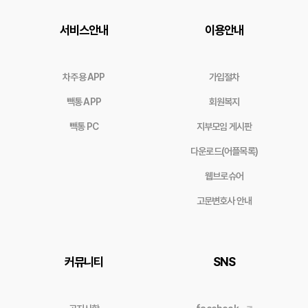
서비스안내
이용안내
차주용 APP
가입절차
빽통 APP
회원복지
빽통 PC
지부모임 게시판
다운로드(어플목록)
웹브로슈어
고문변호사 안내
커뮤니티
SNS