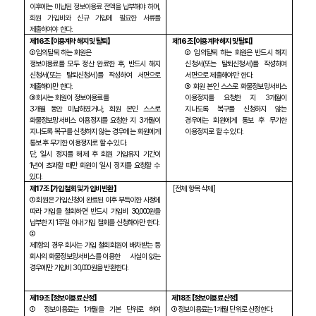
이후에는 미납된 정보이용료 전액을 납부해야 하며
,
회원 가입비와 신규 가입에 필요한 서류를
제출하여야 한다
.
제
16
조 【이용계약 해지 및 탈퇴】
제
16
조 【이용계약 해지 및 탈퇴】
③ 임의탈퇴 하는 회원은
③ 임의탈퇴 하는 회원은 반드시 해지
정보이용료를 모두 정산 완료한 후
,
반드시 해지
신청서
(
또는 탈퇴신청서
)
를 작성하여
신청서
(
또는 탈퇴신청서
)
를 작성하여 서면으로
서면으로 제출해야만 한다
.
제출해야만 한다
.
⑤ 회원 본인 스스로 화물정보망서비스
⑤ 회사는 회원이 정보이용료를
이용정지를 요청한 지
3
개월이
3
개월 동안 미납하였거나
,
회원 본인 스스로
지나도록 복구를 신청하지 않는
화물정보망서비스 이용정지를 요청한 지
3
개월이
경우에는 회원에게 통보 후 무기한
지나도록 복구를 신청하지 않는 경우에는 회원에게
이용정지로 할 수 있다
.
통보 후 무기한 이용정지로 할 수 있다
.
단
,
일시 정지를 해제 후 회원 가입유지 기간이
1
년이 초과할 때만 회원이 일시 정지를 요청할 수
있다
.
제
17
조 【가입 철회 및 가입비 반환】
[
전체 항목 삭제
]
① 회원은 가입신청이 완료된 이후 부득이한 사정에
따라 가입을 철회하면 반드시 가입비
30,000
원을
납부한 지
1
주일 이내 가입 철회를 신청해야만 한다
.
②
제
1
항의 경우 회사는 가입 철회회원이 배차받는 등
회사의 화물정보망서비스를 이용한
사실이 없는
경우에만 가입비
30,000
원을 반환한다
.
제
19
조 【정보이용료 산정】
제
18
조 【정보이용료 산정】
① 정보이용료는
1
개월을 기본 단위로 하여
① 정보이용료는
1
개월 단위로 산정한다
.