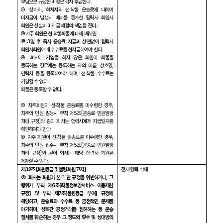
부담으로 규정한 비용은 각자 부담한다
.
④ 상차지
,
하차지의 선
·
착불 운송료에 대하여
미지급이 발생시 배차를 중개한 협력사 회원사
회원은 성실히 미지급 해결의 책임을 진다
.
⑤ 차주 회원은 선
·
착불화물에 대해 배차완
료
3
일 후 즉시 운송료 지급과 상관없이 협력사
회원사회원에게 수수료를 선지급하여야 한다
.
⑥ 회사에 가입을 하지 않은 회원이 화물을
등록하는 경우에는 등록하는 자의 이름
,
상호명
,
연락처 등을 등록하여야 하며
,
선
·
착불 수수료는
기입할 수 없다
.
화물은 등록할 수 없다
.
⑦ 차주회원이 선
·
착불 운송료를 미수령한 경우
,
차주의 민원 발생시 부칙 제
5
조
[
운송료 민원발생
처리 규정
]
와 같이 회사는 협력사에게 지급일자를
확인하여야 한다
.
⑨ 차주 회원이 선
·
착불 운송료를 미수령한 경우
,
차주의 민원 접수시 부칙 제
5
조
[
운송료 민원발생
처리 규정
]
와 같이 회사는 해당 협력사 회원을
제재할 수 있다
.
제
32
조 【회원등급 및 불량회원 고지】
전체 항목 삭제
① 회사는 회원이 본 약관 규정을 위반하거나
,
그
행위가 부칙 제
6
조
[
화물정보망서비스 이용제한
규정
]
및 부칙 제
7
조
[
불량등급 부여
]
규정에
해당하고
,
운송료와 수수료 등 금전적인 문제를
야기하며
,
상호간 공정거래를 침해하는 등 운송
질서를 훼손하는 경우 그 정도와 횟수 및 상대방의