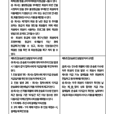
피해상황 등을 고려하여 회원의 등급을 나눌 수 있다
.
② 회사는 불량등급을 부여받은 회원이 위반 건을
시정하지 않을 경우 불량등급을 부여받은 회원에게
이용제한이 가중된다고 구두 또는 유선으로 안내한
후
,
화물정보망 서비스 이용을 제한할 수 있다
.
③ 회사는 제
1
항의 회원 중 낮은 등급 및 주의를
요하는 등급의 회원 명단을 회원들의 피해 예방
차원에서 회원이 사용하는 프로그램 등에 적당한
방법으로 공개 및 고지할 수 있다
④ 회원의 등급에 대한 복구신청은 회원에게
조정부여된 등급이
6
개월이 지난 후에
등급복구신청할 수 있고
,
회사는 민원접수건이
해결된 것을 확인 후 회원등급을 복구 처리 할 수
있다
.
제
5
조 【운송료 민원발생 처리 규정】
제
5
조 【운송료 민원발생 처리 규정】
① 회사는 운송료 미수령에 대하여 차주의 민원 발생
시 다음과 같이 협력사에게 지급일자를 확인하여야
①
회사는 인수증 화물에 대한 운송료 미수령
한다
.
차주 회원의 민원 발생 시 회원사 회원이
1.
민원 발생
1
회
-
회사는 협력사에게 미지급 운송료
제시한 지급 가능 결제일을 차주 회원에게
지급일자를 확인 후 민원 차주에게 고지
전달하고 동의여부를 확인한다
.
2.
민원 발생
2
회
-
회사는 협력사에게 미지급
②회사는 차주
회원의 미동의가 확인된 날
운송료에 대한 패널티 적용 차주에게 재고지 한다
.
또는 제
①
항의 상호 합의한 지급 가능
② 회사는 선·착불 화물에 대해 운송료 미수령 민원이
결제일에 운송료 미지급이 확인된 날로부터
최근 접수일 기준
10
일간
5
건 이상 접수된 경우
3
일 후 회원사
회원의 서비스 이용을 제한한다
다음과 같이 해당 협력사 회원을 제재할 수 있다
.
1. 1
차 제재 – 주선사에 결제일 약속 받음
2. 2
차 제재 –
1
차 제재 미준수 후 민원 재접수 시
,
결제일 재 확인 받음