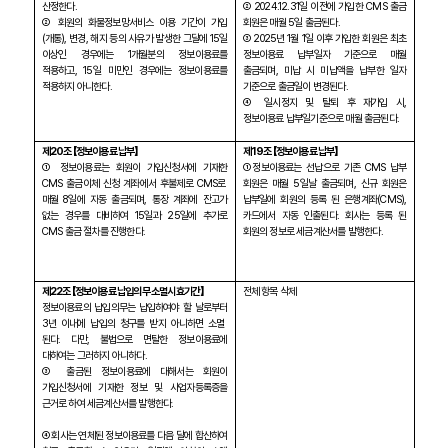
산정한다
.
②
2024.12.31
일 이전에 가입한
CMS
출금
② 회원의 화물정보망서비스 이용 기간이 가입
회원은 매월
5
일 출금된다
.
(
개통
),
변경
,
해지 등의 사유가 발생한 그달에
15
일
③
2025
년
1
월
1
일 이후 가입한 회원은 최초
이상인 경우에는
1
개월분의 정보이용료를
정보이용료 납부일자 기준으로 매월
적용하고
, 15
일 미만인 경우에는 정보이용료를
출금되며
,
미납 시 미납액을 납부한 일자
적용하지 아니한다
.
기준으로 출금일이 변경된다
.
④ 일시정지 및 탈퇴 후 재가입 시
,
정보이용료 납부일기준으로 매월 출금된다
.
제
20
조 【정보이용료 납부】
제
19
조 【정보이용료 납부】
① 정보이용료는 회원이 가입신청서에 기재한
①정보이용료는 선납으로 기존
CMS
납부
CMS
출금이체 신청 계좌에서 후불제로
CMS
로
회원은 매월
5
일날 출금되며
,
신규 회원은
매월
8
일에 자동 출금되며
,
통장 계좌에 잔고가
납부일에 회원의 등록 된 은행계좌
(CMS),
없는 경우를 대비하여
15
일과
25
일에 추가로
카드에서 자동 인출된다
.
회사는 등록 된
CMS
출금 절차를 진행한다
.
회원의 정보로 세금계산서를 발행한다
.
제
22
조 【정보이용료 납입의무 소멸시효기간】
전체 항목 삭제
정보이용료의 납입의무는 납입하여야 할 날로부터
3
년 이내에 납입의 청구를 받지 아니하면 소멸
된다
.
다만
,
불법으로 면탈한 정보이용료에
대하여는 그러하지 아니하다
.
③ 출금된 정보이용료에 대해서는 회원이
가입신청서에 기재한 정보 및 사업자등록증을
근거로 하여 세금계산서를 발행한다
.
④ 회사는 연체된 정보이용료를 다음 달에 합산하여