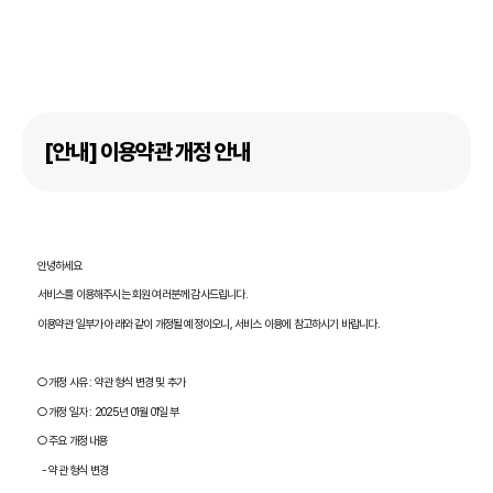
[안내] 이용약관 개정 안내
안녕하세요
서비스를 이용해주시는 회원 여러분께 감사드립니다
.
이용약관 일부가 아래와 같이 개정될 예정이오니
,
서비스 이용에 참고하시기 바랍니다
.
○
개정 사유
:
약관 형식 변경 및 추가
○ 개정 일자
: 2025
년
01
월
01
일 부
○ 주요 개정 내용
-
약관 형식 변경