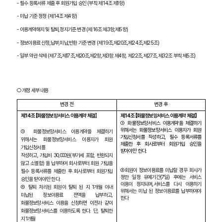
-
필수 등록서류 제출 후 회원가입 승인
(
부칙 제
14
조 제
1
항
)
-
미납 기준 정정
(
제
14
조 제
4
항
)
-
이용계약해지 및 탈퇴
,
정지기준 변경
(
제
16
조 제
3
항
,
제
5
항
)
-
정보이용료 산정
,
납부
,
미납
,
반환 기준 변경
(
제
19
조
,
제
20
조
,
제
24
조
,
제
25
조
)
-
일부 약관 삭제
(
제
7
조
,
제
17
조
,
제
20
조
,
제
2
항
,
제
3
항
.
제
4
항
,
제
22
조
,
제
27
조
,
제
32
조 부칙 제
5
조
)
○ 개정 세부 내용
변경 전
변경 후
제
14
조 【화물정보망서비스 이용계약 체결
】
제
14
조 【화물정보망서비스 이용계약 체결】
①
화물정보망서비스 이용계약을 체결하기
위해서는 화물정보망서비스 이용자가 회원
① 화물정보망서비스 이용계약을 체결하기
가입신청서를 작성하고
,
필수 등록서류를
위해서는 화물정보망서비스 이용자가 회원
제출한 후 회사로부터 회원가입 승인을
가입신청서를
받아야만 한다
.
작성하고
,
가입비
30,000
원
(
부가세 포함
,
반환되지
않고 소멸함
)
을 납부하여 회사로부터 회원 가입을
④회원이 정보이용료를 미납할 경우 회사가
필수 등록서류를 제출한 후 회사로부터 회원가입
정한 일정 유예기간
(7
일
)
후에는 서비스
승인을 받아야만 한다
.
이용이 정지되며
,
서비스를 다시 이용하기
④ 탈퇴 처리된 회원이 탈퇴 된 지
1
개월 이내
위해서는 미납 된 정보이용료를 납부하여야
미납된 정보이용료 전액을 납부하고
,
한다
화물정보망서비스 이용을 신청하면 이전과 같이
화물정보망서비스를 이용하도록 한다
.
단
,
탈퇴한
지
1
개월