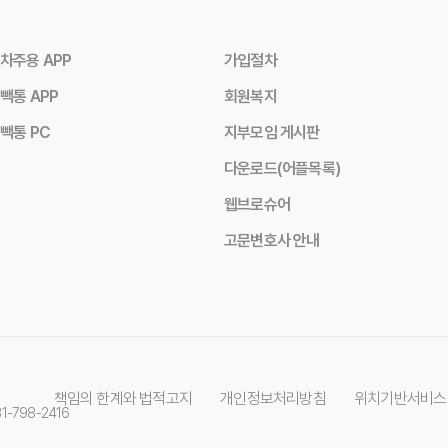
차주용 APP
가입절차
빽통 APP
회원복지
빽통 PC
지부모임 게시판
다운로드(어플목록)
웹브로슈어
고문변호사 안내
책임의 한계와 법적고지
개인정보처리방침
위치기반서비스
031-798-2416