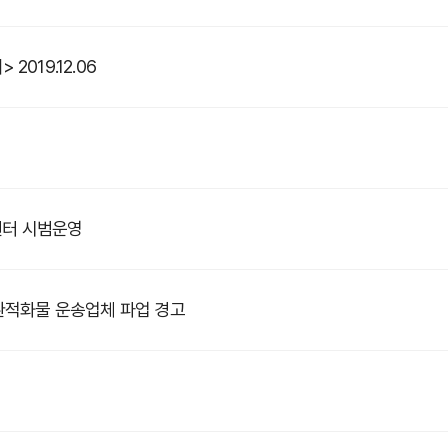
019.12.06
센터 시범운영
환적화물 운송업체 파업 경고