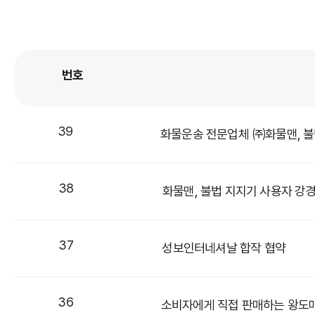
번호
39
화물운송 전문업체 ㈜화물맨, 불
38
화물맨, 불법 지지기 사용자 강경
37
성보인터네셔날 합작 협약
36
소비자에게 직접 판매하는 왕도