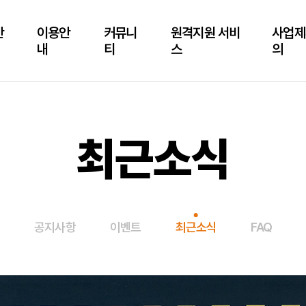
안
이용안
커뮤니
원격지원 서비
사업제
내
티
스
의
최근소식
공지사항
이벤트
최근소식
FAQ