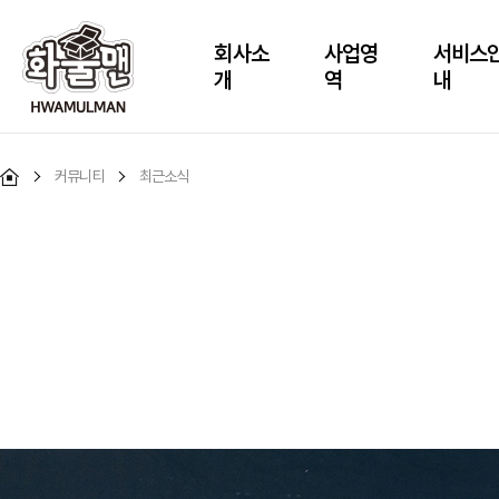
회사소
사업영
서비스
개
역
내
커뮤니티
최근소식