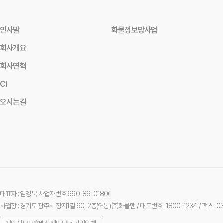
인사말
화물정보망사업
회사개요
회사연혁
CI
오시는길
대표자 : 임영묵
사업자번호 690-86-01806
사업장 : 경기도 광주시 장지1길 90, 2층(역동) ㈜화물맨
/ 대표번호 : 1800-1234
/ 팩스 : 
개인정보보호배상책임보험 가입업체