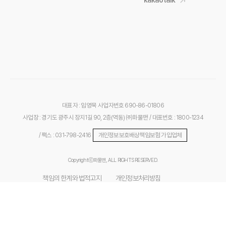
대표자 : 임영묵
사업자번호 690-86-01806
사업장 : 경기도 광주시 장지1길 90, 2층(역동) ㈜화물맨
/ 대표번호 : 1800-1234
/ 팩스 : 031-798-2416
개인정보보호배상책임보험 가입업체
Copyrightⓒ화물맨, ALL RIGHTS RESERVED.
책임의 한계와 법적고지
개인정보처리방침
위치기반서비스 이용약관
개인위치정보 처리방침