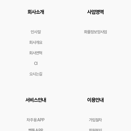
회사소개
사업영역
인사말
화물정보망사업
회사개요
회사연혁
CI
오시는길
서비스안내
이용안내
차주용 APP
가입절차
빽통 APP
회원복지