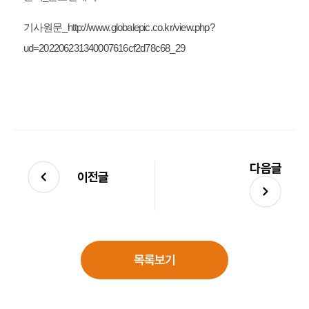
기사원문_http://www.globalepic.co.kr/view.php?
ud=202206231340007616cf2d78c68_29
다음글
이전글
목록보기