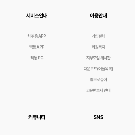
서비스안내
이용안내
차주용 APP
가입절차
빽통 APP
회원복지
빽통 PC
지부모임 게시판
다운로드(어플목록)
웹브로슈어
고문변호사 안내
커뮤니티
SNS