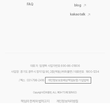
FAQ
blog
kakaotalk
대표자 : 임영묵
사업자번호 690-86-01806
사업장 : 경기도 광주시 장지1길 90, 2층(역동) ㈜화물맨
/ 대표번호 : 1800-1234
/ 팩스 : 031-798-2416
개인정보보호배상책임보험 가입업체
Copyrightⓒ화물맨, ALL RIGHTS RESERVED.
책임의 한계와 법적고지
개인정보처리방침
위치기반서비스 이용약관
개인위치정보 처리방침