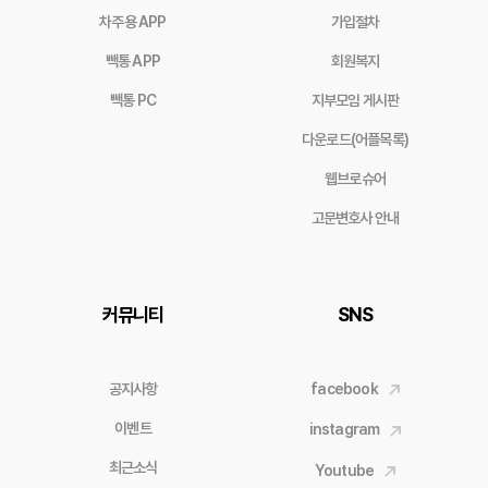
차주용 APP
가입절차
빽통 APP
회원복지
빽통 PC
지부모임 게시판
다운로드(어플목록)
웹브로슈어
고문변호사 안내
커뮤니티
SNS
공지사항
facebook
이벤트
instagram
최근소식
Youtube